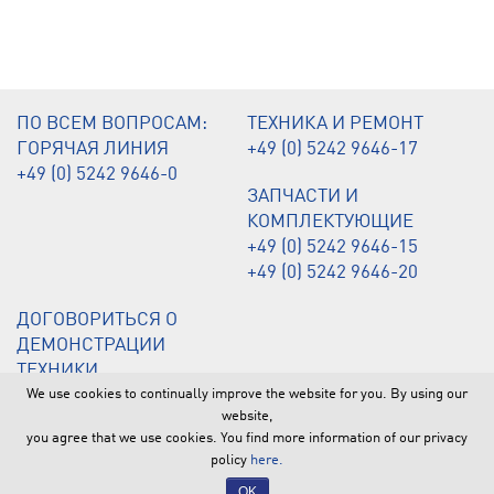
ПО ВСЕМ ВОПРОСАМ:
ТЕХНИКА И РЕМОНТ
ГОРЯЧАЯ ЛИНИЯ
+49 (0) 5242 9646-17
+49 (0) 5242 9646-0
ЗАПЧАСТИ И
КОМПЛЕКТУЮЩИЕ
+49 (0) 5242 9646-15
+49 (0) 5242 9646-20
ДОГОВОРИТЬСЯ О
ДЕМОНСТРАЦИИ
ТЕХНИКИ
+49 (0) 5242 9646-12
We use cookies to continually improve the website for you. By using our
website,
you agree that we use cookies. You find more information of our privacy
© 2026 by BMS Bau-Maschinen-Service AG | Daimlerstraße 10 |
policy
here.
33378 Rheda-Wiedenbrück
OK