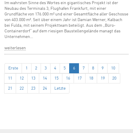
Im wahrsten Sinne des Wortes ein gigantisches Projekt ist der
Neubau des Terminals 3, Flughafen Frankfurt, mit einer
Grundfläche von 176.000 m² und einer Gesamtfläche aller Geschosse
von 403.000 m². Seit über einem Jahr ist Damian Werner, Kalbach
bei Fulda, mit seinem Projektteam beteiligt. Aus dem „Büro-
Containerdorf“ auf dem riesigen Baustellengelände managt das
Unternehmen…
weiterlesen
Erste
1
2
3
4
5
6
7
8
9
10
11
12
13
14
15
16
17
18
19
20
21
22
23
24
Letzte