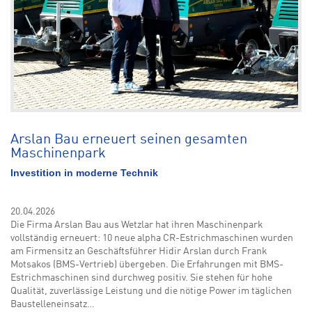
Arslan Bau erneuert seinen gesamten
Maschinenpark
Investition in moderne Technik
20.04.2026
Die Firma Arslan Bau aus Wetzlar hat ihren Maschinenpark
vollständig erneuert: 10 neue alpha CR-Estrichmaschinen wurden
am Firmensitz an Geschäftsführer Hidir Arslan durch Frank
Motsakos (BMS-Vertrieb) übergeben. Die Erfahrungen mit BMS-
Estrichmaschinen sind durchweg positiv. Sie stehen für hohe
Qualität, zuverlässige Leistung und die nötige Power im täglichen
Baustelleneinsatz…