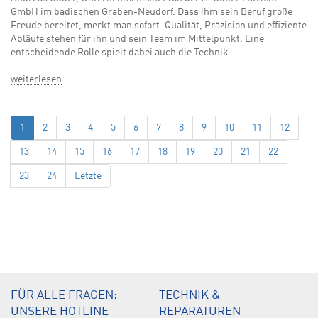
GmbH im badischen Graben-Neudorf. Dass ihm sein Beruf große
Freude bereitet, merkt man sofort. Qualität, Präzision und effiziente
Abläufe stehen für ihn und sein Team im Mittelpunkt. Eine
entscheidende Rolle spielt dabei auch die Technik…
weiterlesen
1
2
3
4
5
6
7
8
9
10
11
12
13
14
15
16
17
18
19
20
21
22
23
24
Letzte
FÜR ALLE FRAGEN:
TECHNIK &
UNSERE HOTLINE
REPARATUREN