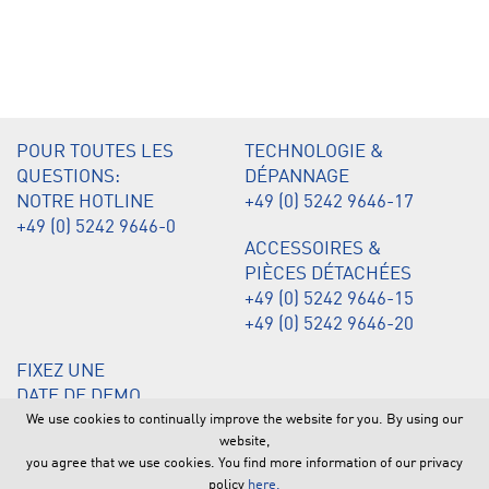
POUR TOUTES LES
TECHNOLOGIE &
QUESTIONS:
DÉPANNAGE
NOTRE HOTLINE
+49 (0) 5242 9646-17
+49 (0) 5242 9646-0
ACCESSOIRES &
PIÈCES DÉTACHÉES
+49 (0) 5242 9646-15
+49 (0) 5242 9646-20
FIXEZ UNE
DATE DE DEMO
+49 (0) 5242 9646-12
We use cookies to continually improve the website for you. By using our
website,
you agree that we use cookies. You find more information of our privacy
© 2026 by BMS Bau-Maschinen-Service AG | Daimlerstraße 10 |
policy
here.