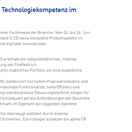
d Technologiekompetenz im
gsten Fachmesse der Branche. Vom 24. bis 26. Juni
tand O.23) seine komplette Produktpalette im
nd digitaler Innovationen.
S erstmals ein vollautomatisches, mobiles
tung von Fließestrich.
rkt etabliertes Portfolio um eine zusätzliche,
MS, kombiniert mit tiefem Praxisverständnis und
maximale Funktionalität, hohe Effizienz und
ng und die präzise Steuerungstechnik sorgen für
 konsequent auf die Anforderungen der Baustelle
hmark im Segment der liegenden Systeme.
. Sie überzeugt weltweit durch enorme
 Sicherheit. Estrichleger schätzen die alpha CR