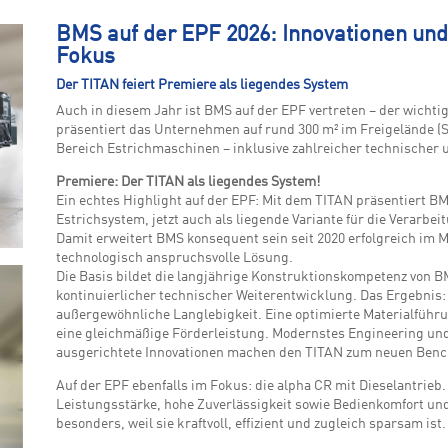
BMS auf der EPF 2026: Innovationen un
Fokus
Der TITAN feiert Premiere als liegendes System
Auch in diesem Jahr ist BMS auf der EPF vertreten – der wichti
präsentiert das Unternehmen auf rund 300 m² im Freigelände (S
Bereich Estrichmaschinen – inklusive zahlreicher technischer u
Premiere: Der TITAN als liegendes System!
Ein echtes Highlight auf der EPF: Mit dem TITAN präsentiert BM
Estrichsystem, jetzt auch als liegende Variante für die Verarbei
Damit erweitert BMS konsequent sein seit 2020 erfolgreich im Ma
technologisch anspruchsvolle Lösung.
Die Basis bildet die langjährige Konstruktionskompetenz von B
kontinuierlicher technischer Weiterentwicklung. Das Ergebnis: 
außergewöhnliche Langlebigkeit. Eine optimierte Materialführu
eine gleichmäßige Förderleistung. Modernstes Engineering und
ausgerichtete Innovationen machen den TITAN zum neuen Benc
Auf der EPF ebenfalls im Fokus: die alpha CR mit Dieselantrieb
Leistungsstärke, hohe Zuverlässigkeit sowie Bedienkomfort und
besonders, weil sie kraftvoll, effizient und zugleich sparsam ist.