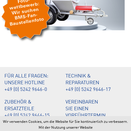
FÜR ALLE FRAGEN:
TECHNIK &
UNSERE HOTLINE
REPARATUREN
+49 (0) 5242 9646-0
+49 (0) 5242 9646-17
ZUBEHÖR &
VEREINBAREN
ERSATZTEILE
SIE EINEN
+49 (0) 5242 9646-15
VORFÜHRTERMIN
+49 (0) 5242 9646-20
+49 (0) 5242 9646-12
Wir verwenden Cookies, um die Website für Sie kontinuierlich zu verbessern.
Mit der Nutzung unserer Website