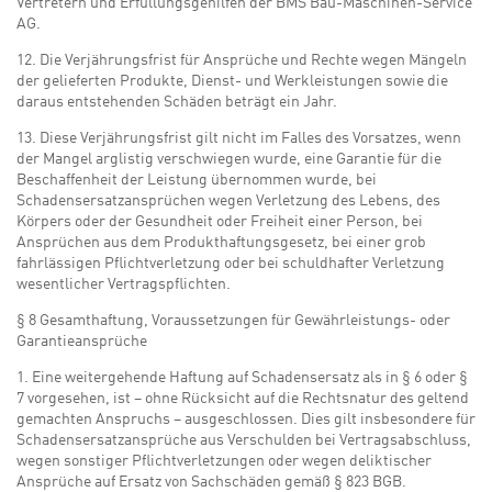
Vertretern und Erfüllungsgehilfen der BMS Bau-Maschinen-Service
AG.
12. Die Verjährungsfrist für Ansprüche und Rechte wegen Mängeln
der gelieferten Produkte, Dienst- und Werkleistungen sowie die
daraus entstehenden Schäden beträgt ein Jahr.
13. Diese Verjährungsfrist gilt nicht im Falles des Vorsatzes, wenn
der Mangel arglistig verschwiegen wurde, eine Garantie für die
Beschaffenheit der Leistung übernommen wurde, bei
Schadensersatzansprüchen wegen Verletzung des Lebens, des
Körpers oder der Gesundheit oder Freiheit einer Person, bei
Ansprüchen aus dem Produkthaftungsgesetz, bei einer grob
fahrlässigen Pflichtverletzung oder bei schuldhafter Verletzung
wesentlicher Vertragspflichten.
§ 8 Gesamthaftung, Voraussetzungen für Gewährleistungs- oder
Garantieansprüche
1. Eine weitergehende Haftung auf Schadensersatz als in § 6 oder §
7 vorgesehen, ist – ohne Rücksicht auf die Rechtsnatur des geltend
gemachten Anspruchs – ausgeschlossen. Dies gilt insbesondere für
Schadensersatzansprüche aus Verschulden bei Vertragsabschluss,
wegen sonstiger Pflichtverletzungen oder wegen deliktischer
Ansprüche auf Ersatz von Sachschäden gemäß § 823 BGB.