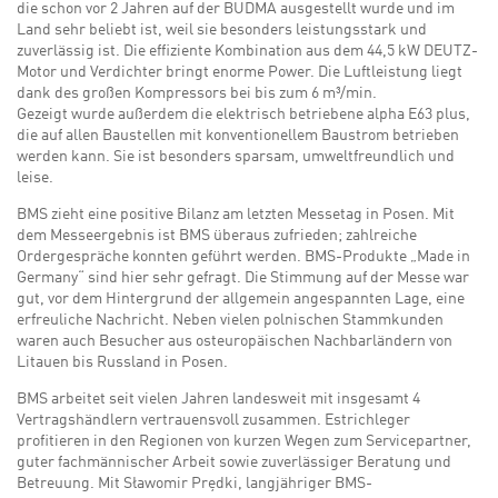
die schon vor 2 Jahren auf der BUDMA ausgestellt wurde und im
Land sehr beliebt ist, weil sie besonders leistungsstark und
zuverlässig ist. Die effiziente Kombination aus dem 44,5 kW DEUTZ-
Motor und Verdichter bringt enorme Power. Die Luftleistung liegt
dank des großen Kompressors bei bis zum 6 m³/min.
Gezeigt wurde außerdem die elektrisch betriebene alpha E63 plus,
die auf allen Baustellen mit konventionellem Baustrom betrieben
werden kann. Sie ist besonders sparsam, umweltfreundlich und
leise.
BMS zieht eine positive Bilanz am letzten Messetag in Posen. Mit
dem Messeergebnis ist BMS überaus zufrieden; zahlreiche
Ordergespräche konnten geführt werden. BMS-Produkte „Made in
Germany“ sind hier sehr gefragt. Die Stimmung auf der Messe war
gut, vor dem Hintergrund der allgemein angespannten Lage, eine
erfreuliche Nachricht. Neben vielen polnischen Stammkunden
waren auch Besucher aus osteuropäischen Nachbarländern von
Litauen bis Russland in Posen.
BMS arbeitet seit vielen Jahren landesweit mit insgesamt 4
Vertragshändlern vertrauensvoll zusammen. Estrichleger
profitieren in den Regionen von kurzen Wegen zum Servicepartner,
guter fachmännischer Arbeit sowie zuverlässiger Beratung und
Betreuung. Mit Sławomir Prędki, langjähriger BMS-