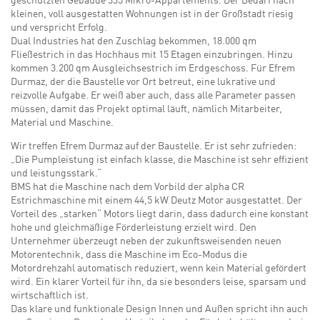
geschützten Gebäude 335 Mikro-Appartements. Der Bedarf nach
kleinen, voll ausgestatten Wohnungen ist in der Großstadt riesig
und verspricht Erfolg.
Dual Industries hat den Zuschlag bekommen, 18.000 qm
Fließestrich in das Hochhaus mit 15 Etagen einzubringen. Hinzu
kommen 3.200 qm Ausgleichsestrich im Erdgeschoss. Für Efrem
Durmaz, der die Baustelle vor Ort betreut, eine lukrative und
reizvolle Aufgabe. Er weiß aber auch, dass alle Parameter passen
müssen, damit das Projekt optimal läuft, nämlich Mitarbeiter,
Material und Maschine.
Wir treffen Efrem Durmaz auf der Baustelle. Er ist sehr zufrieden:
„Die Pumpleistung ist einfach klasse, die Maschine ist sehr effizient
und leistungsstark.“
BMS hat die Maschine nach dem Vorbild der alpha CR
Estrichmaschine mit einem 44,5 kW Deutz Motor ausgestattet. Der
Vorteil des „starken“ Motors liegt darin, dass dadurch eine konstant
hohe und gleichmäßige Förderleistung erzielt wird. Den
Unternehmer überzeugt neben der zukunftsweisenden neuen
Motorentechnik, dass die Maschine im Eco-Modus die
Motordrehzahl automatisch reduziert, wenn kein Material gefördert
wird. Ein klarer Vorteil für ihn, da sie besonders leise, sparsam und
wirtschaftlich ist.
Das klare und funktionale Design Innen und Außen spricht ihn auch