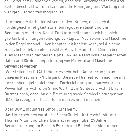
an. So sei es z.B. auch von Vorteil, dass der Förderbehälter von drei
Seiten beschickt werden kann und die Reinigung und Wartung mit
wenigen Handgriffen möglich ist.
„Für meine Mitarbeiter ist von großem Nutzen, dass sich die
Fördergeschwindigkeit stufenlos regulieren lässt und die
Bedienung mit der 6-Kanal-Funkfernbedienung auch bei solch
großen Entfernungen reibungslos klappt.“ Auch wenn die Maschine
in der Regel manuell über Knopfdruck bedient wird, sei die neue
zusätzliche Elektronik ein echtes Plus. Bekanntlich können bei
allen Maschinen der neuen alpha CR-Serie sämtliche gespeicherten
Daten und für die Feinjustierung von Material und Maschine
verwendet werden.
„Wir stellen bei DUAL Industries sehr hohe Anforderungen an
unseren Maschinen-/Fuhrpark. Die neue Fließestrichmaschine mit
ihrer hohen, gleichbleibenden Förderleistung und bärenstarken
Power hält im wahrsten Sinne Wort.“ Zum Schluss erwähnt Efrem
Durmaz noch, dass ihn die Betreuung sowie Serviceleistungen von
BMS überzeugen. „Besser kann man es nicht machen!“
Über DUAL Industries GmbH, Sinsheim:
Das Unternehmen wurde 2006 gegründet. Die Geschäftsführer
Thomas Altun und Efrem Durmaz verfügen über 25 Jahre
Berufserfahrung im Bereich Estrich und Bodenbeschichtungen.