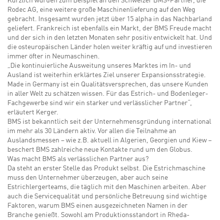
Kürzlich wurden zum Beispiel an den Schweizer BMS-Partner, die
Rodec AG, eine weitere große Maschinenlieferung auf den Weg
gebracht. Insgesamt wurden jetzt über 15 alpha in das Nachbarland
geliefert. Frankreich ist ebenfalls ein Markt, der BMS Freude macht
und der sich in den letzten Monaten sehr positiv entwickelt hat. Und
die osteuropäischen Länder holen weiter kräftig auf und investieren
immer öfter in Neumaschinen.
„Die kontinuierliche Ausweitung unseres Marktes im In- und
Ausland ist weiterhin erklärtes Ziel unserer Expansionsstrategie.
Made in Germany ist ein Qualitätsversprechen, das unsere Kunden
in aller Welt zu schätzen wissen. Für das Estrich- und Bodenleger-
Fachgewerbe sind wir ein starker und verlässlicher Partner“,
erläutert Kerger.
BMS ist bekanntlich seit der Unternehmensgründung international
im mehr als 30 Ländern aktiv. Vor allen die Teilnahme an
Auslandsmessen – wie z.B. aktuell in Algerien, Georgien und Kiew –
beschert BMS zahlreiche neue Kontakte rund um den Globus.
Was macht BMS als verlässlichen Partner aus?
Da steht an erster Stelle das Produkt selbst. Die Estrichmaschine
muss den Unternehmer überzeugen, aber auch seine
Estrichlergerteams, die täglich mit den Maschinen arbeiten. Aber
auch die Servicequalität und persönliche Betreuung sind wichtige
Faktoren, warum BMS einen ausgezeichneten Namen in der
Branche genießt. Sowohl am Produktionsstandort in Rheda-