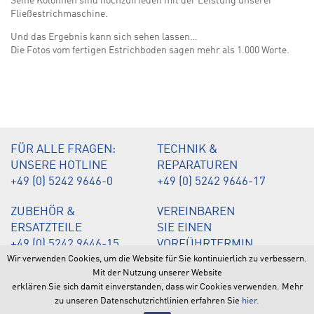
Seine Kolonnen sind hochzufrieden mit der Leistung unserer
Fließestrichmaschine.
Und das Ergebnis kann sich sehen lassen…
Die Fotos vom fertigen Estrichboden sagen mehr als 1.000 Worte.
FÜR ALLE FRAGEN:
TECHNIK &
UNSERE HOTLINE
REPARATUREN
+49 (0) 5242 9646-0
+49 (0) 5242 9646-17
ZUBEHÖR &
VEREINBAREN
ERSATZTEILE
SIE EINEN
+49 (0) 5242 9646-15
VORFÜHRTERMIN
Wir verwenden Cookies, um die Website für Sie kontinuierlich zu verbessern.
+49 (0) 5242 9646-20
+49 (0) 5242 9646-12
Mit der Nutzung unserer Website
erklären Sie sich damit einverstanden, dass wir Cookies verwenden. Mehr
© 2026 by BMS Bau-Maschinen-Service AG | Daimlerstraße 10 |
zu unseren Datenschutzrichtlinien erfahren Sie
hier.
33378 Rheda-Wiedenbrück