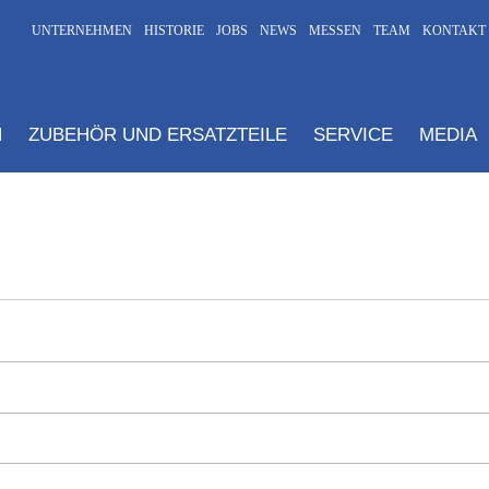
UNTERNEHMEN
HISTORIE
JOBS
NEWS
MESSEN
TEAM
KONTAKT
N
ZUBEHÖR UND ERSATZTEILE
SERVICE
MEDIA